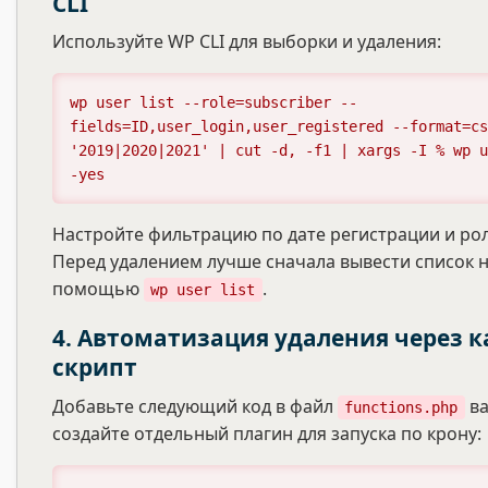
CLI
Используйте WP CLI для выборки и удаления:
wp user list --role=subscriber --
fields=ID,user_login,user_registered --format=cs
'2019|2020|2021' | cut -d, -f1 | xargs -I % wp u
-yes
Настройте фильтрацию по дате регистрации и ро
Перед удалением лучше сначала вывести список н
помощью
.
wp user list
4. Автоматизация удаления через 
скрипт
Добавьте следующий код в файл
ва
functions.php
создайте отдельный плагин для запуска по крону: