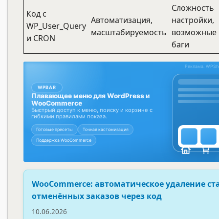
Сложность
Код с
Автоматизация,
настройки,
WP_User_Query
масштабируемость
возможные
и CRON
баги
WooCommerce: автоматическое удаление ст
отменённых заказов через код
10.06.2026