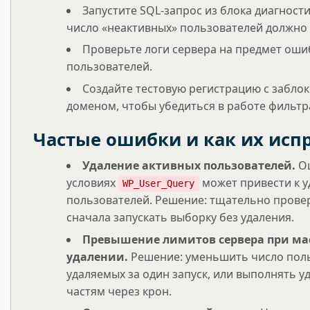
Запустите SQL-запрос из блока диагност
число «неактивных» пользователей должно
Проверьте логи сервера на предмет оши
пользователей.
Создайте тестовую регистрацию с забл
доменом, чтобы убедиться в работе фильтр
Частые ошибки и как их исп
Удаление активных пользователей.
Ош
условиях
может привести к 
WP_User_Query
пользователей. Решение: тщательно провер
сначала запускать выборку без удаления.
Превышение лимитов сервера при ма
удалении.
Решение: уменьшить число поль
удаляемых за один запуск, или выполнять у
частям через крон.