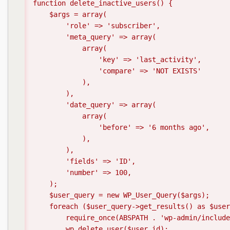
function delete_inactive_users() {

    $args = array(

        'role' => 'subscriber',

        'meta_query' => array(

            array(

                'key' => 'last_activity',

                'compare' => 'NOT EXISTS'

            ),

        ),

        'date_query' => array(

            array(

                'before' => '6 months ago',

            ),

        ),

        'fields' => 'ID',

        'number' => 100,

    );

    $user_query = new WP_User_Query($args);

    foreach ($user_query->get_results() as $user_id) {

        require_once(ABSPATH . 'wp-admin/includes/user.php');

        wp_delete_user($user_id);
