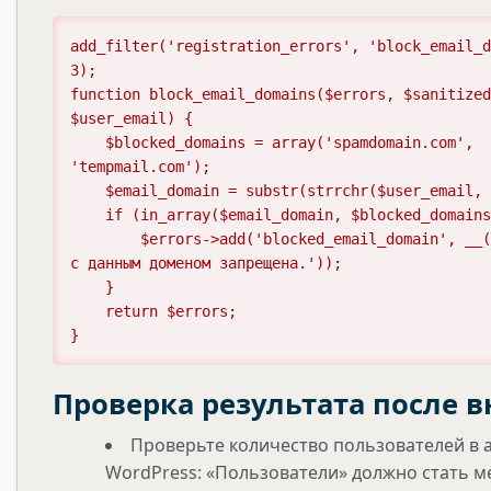
add_filter('registration_errors', 'block_email_d
3);

function block_email_domains($errors, $sanitized
$user_email) {

    $blocked_domains = array('spamdomain.com', 
'tempmail.com');

    $email_domain = substr(strrchr($user_email, '@'), 1);

    if (in_array($email_domain, $blocked_domains)) {

        $errors->add('blocked_email_domain', __('Регистрация 
с данным доменом запрещена.'));

    }

    return $errors;

}
Проверка результата после 
Проверьте количество пользователей в 
WordPress: «Пользователи» должно стать м