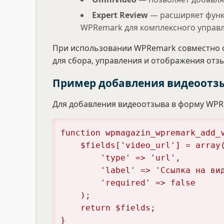
Expert Review
— расширяет функц
WPRemark для комплексного управ
При использовании WPRemark совместно 
для сбора, управления и отображения отз
Пример добавления видеоотзы
Для добавления видеоотзыва в форму WPR
function wpmagazin_wpremark_add_v
    $fields['video_url'] = array(

        'type' => 'url',

        'label' => 'Ссылка на видеоотзыв',

        'required' => false

    );

    return $fields;

}
