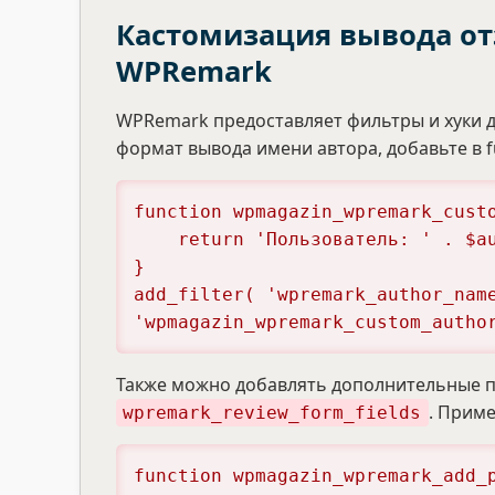
Кастомизация вывода от
WPRemark
WPRemark предоставляет фильтры и хуки д
формат вывода имени автора, добавьте в 
function wpmagazin_wpremark_custo
    return 'Пользователь: ' . $author_name;

}

add_filter( 'wpremark_author_nam
'wpmagazin_wpremark_custom_autho
Также можно добавлять дополнительные по
. Прим
wpremark_review_form_fields
function wpmagazin_wpremark_add_p