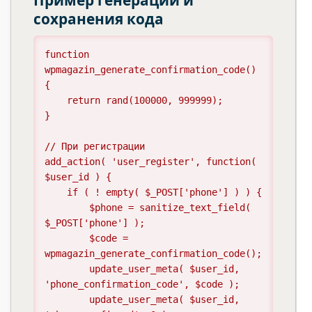
Пример генерации и
сохранения кода
function 
wpmagazin_generate_confirmation_code() 
{

    return rand(100000, 999999);

}

// При регистрации

add_action( 'user_register', function( 
$user_id ) {

    if ( ! empty( $_POST['phone'] ) ) {

        $phone = sanitize_text_field( 
$_POST['phone'] );

        $code = 
wpmagazin_generate_confirmation_code();

        update_user_meta( $user_id, 
'phone_confirmation_code', $code );

        update_user_meta( $user_id, 