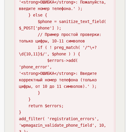
'<strong>ОШИБКА</strong>: Пожалуйста, 
введите номер телефона.' );

    } else {

        $phone = sanitize_text_field( 
$_POST['phone'] );

        // Пример простой проверки: 
только цифры, 10-11 символов

        if ( ! preg_match( '/^\+?
\d{10,11}$/', $phone ) ) {

            $errors->add( 
'phone_error', 
'<strong>ОШИБКА</strong>: Введите 
корректный номер телефона (только 
цифры, от 10 до 11 символов).' );

        }

    }

    return $errors;

}

add_filter( 'registration_errors', 
'wpmagazin_validate_phone_field', 10, 
3 );