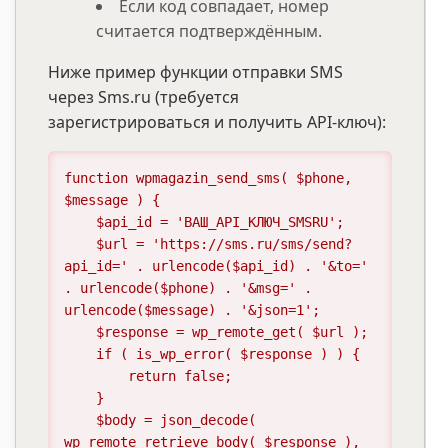
Если код совпадает, номер
считается подтверждённым.
Ниже пример функции отправки SMS
через Sms.ru (требуется
зарегистрироваться и получить API-ключ):
function wpmagazin_send_sms( $phone, 
$message ) {

    $api_id = 'ВАШ_API_КЛЮЧ_SMSRU';

    $url = 'https://sms.ru/sms/send?
api_id=' . urlencode($api_id) . '&to=' 
. urlencode($phone) . '&msg=' . 
urlencode($message) . '&json=1';

    $response = wp_remote_get( $url );

    if ( is_wp_error( $response ) ) {

        return false;

    }

    $body = json_decode( 
wp_remote_retrieve_body( $response ), 