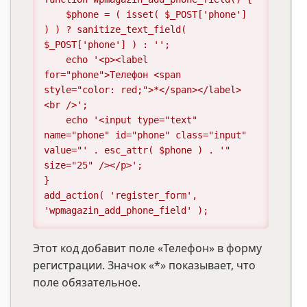
    $phone = ( isset( $_POST['phone'] 
) ) ? sanitize_text_field( 
$_POST['phone'] ) : '';

    echo '<p><label 
for="phone">Телефон <span 
style="color: red;">*</span></label>
<br />';

    echo '<input type="text" 
name="phone" id="phone" class="input" 
value="' . esc_attr( $phone ) . '" 
size="25" /></p>';

}

add_action( 'register_form', 
'wpmagazin_add_phone_field' );
Этот код добавит поле «Телефон» в форму
регистрации. Значок «*» показывает, что
поле обязательное.