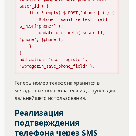
$user_id ) {

    if ( ! empty( $_POST['phone'] ) ) {

        $phone = sanitize_text_field( 
$_POST['phone'] );

        update_user_meta( $user_id, 
'phone', $phone );

    }

}

add_action( 'user_register', 
'wpmagazin_save_phone_field' );
Теперь номер телефона хранится в
метаданных пользователя и доступен для
дальнейшего использования.
Реализация
подтверждения
телефона через SMS